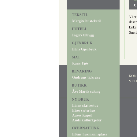
5.
TEKSTIL
Vi er
Margits hustekstil
desem
kirke
HOTELL
Sner
Ingers tilbygg
GJENBRUK
Elins Gjenbruk
MAT
Karis Fjøs
BEVARING
KONTA
Gudruns tidsreise
VEL
BUTIKK
Åse Marits salong
NY BRUK
Linns skrivestue
Elses sæterhus
Aases Kapell
Auds kulturkjeller
OVERNATTING
Ellens husmannsplass