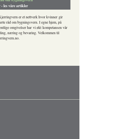
 - les våre artikler
jerringvern er et nettverk hvor kvinner gir
erte råd om bygningsvern. I egne hjem, på
fentlige omgivelser har vi økt kompetansen vår
ikling, næring og bevaring. Velkommen til
erringvern.no.