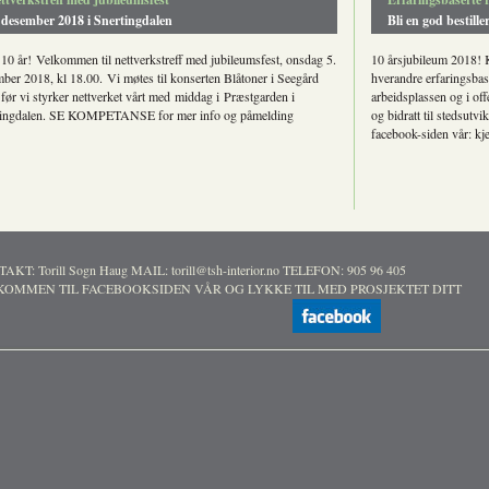
 desember 2018 i Snertingdalen
Bli en god bestiller
 10 år! Velkommen til nettverkstreff med jubileumsfest, onsdag 5.
10 årsjubileum 2018! K
ber 2018, kl 18.00. Vi møtes til konserten Blåtoner i Seegård
hverandre erfaringsbas
 før vi styrker nettverket vårt med middag i Præstgarden i
arbeidsplassen og i of
tingdalen. SE KOMPETANSE for mer info og påmelding
og bidratt til stedsutv
facebook-siden vår: kj
KT: Torill Sogn Haug MAIL: torill@tsh-interior.no TELEFON: 905 96 405
KOMMEN TIL FACEBOOKSIDEN VÅR OG LYKKE TIL MED PROSJEKTET DITT